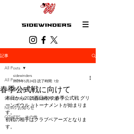
記事
All Posts
sidewinders
All Posts
2025年5月24日
読了時間: 1分
春季公式戦に向けて
GAME 試合結果
本日から2025西日本X2 春季公式戦 グリ
SCHEDULE 試合&練習予定
ーンボウル Jrトーナメントが始まりま
NEWS お知らせ
す。
OTHERS その他
初戦の相手はクラブベアーズとなりま
す。