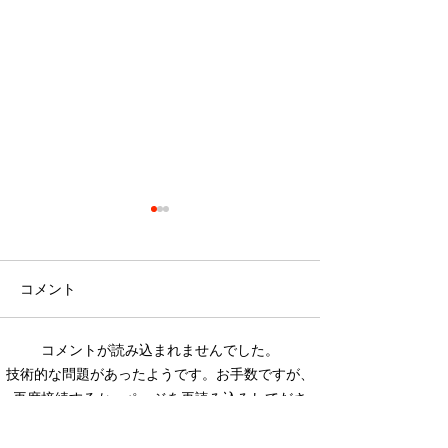
春季公式戦決勝に向けて
2025西日本X2 春季公式戦 グ
コメント
リーンボウル Jrトーナメント
も残すところあと1戦となり
ました。 サイドワインダーズ
コメントが読み込まれませんでした。
は初戦、準決勝と勝利し、非
創部55周年記念
技術的な問題があったようです。お手数ですが、
常に良い状態で決勝へ駒を進
催のお知らせ
再度接続するか、ページを再読み込みしてださ
めることができました。 決勝
い。
戦の対戦相手は熊本マーベリ