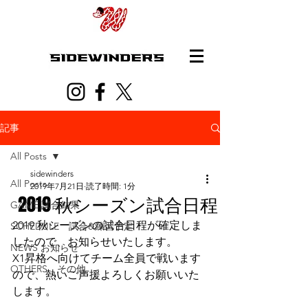
記事
All Posts
sidewinders
All Posts
2019年7月21日
読了時間: 1分
2019 秋シーズン試合日程
GAME 試合結果
2019 秋シーズンの試合日程が確定しま
SCHEDULE 試合&練習予定
したので、お知らせいたします。
NEWS お知らせ
X1昇格へ向けてチーム全員で戦います
OTHERS その他
ので、熱いご声援よろしくお願いいた
します。