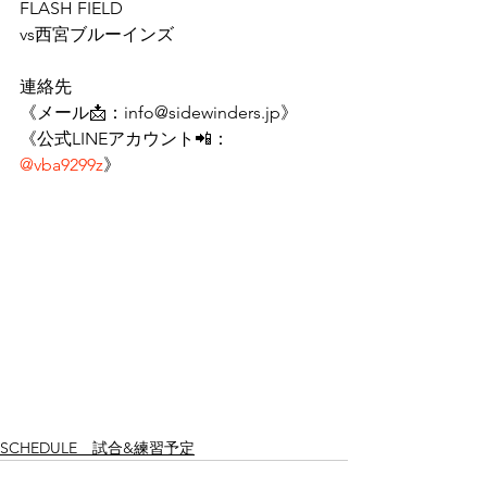
FLASH FIELD 
vs西宮ブルーインズ  
連絡先 
《メール📩：info@sidewinders.jp》 
《公式LINEアカウント📲：
@vba9299z
》
SCHEDULE 試合&練習予定